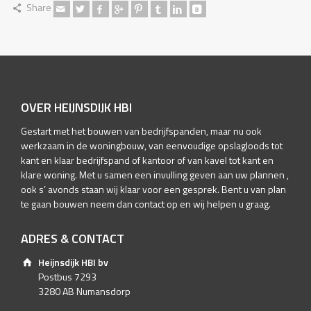
Share
OVER HEIJNSDIJK HBI
Gestart met het bouwen van bedrijfspanden, maar nu ook
werkzaam in de woningbouw, van eenvoudige opslagloods tot
kant en klaar bedrijfspand of kantoor of van kavel tot kant en
klare woning. Met u samen een invulling geven aan uw plannen ,
ook s’ avonds staan wij klaar voor een gesprek. Bent u van plan
te gaan bouwen neem dan contact op en wij helpen u graag.
ADRES & CONTACT
Heijnsdijk HBI bv
Postbus 7293
3280 AB Numansdorp