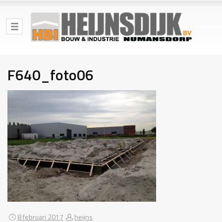
F640_foto06
8 februari 2017
heijns