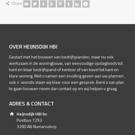
Share
OVER HEIJNSDIJK HBI
Gestart met het bouwen van bedrijfspanden, maar nu ook
werkzaam in de woningbouw, van eenvoudige opslagloods tot
kant en klaar bedrijfspand of kantoor of van kavel tot kant en
klare woning. Met u samen een invulling geven aan uw plannen ,
ook s’ avonds staan wij klaar voor een gesprek. Bent u van plan
te gaan bouwen neem dan contact op en wij helpen u graag.
ADRES & CONTACT
Heijnsdijk HBI bv
Postbus 7293
3280 AB Numansdorp