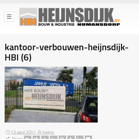
kantoor-verbouwen-heijnsdijk-
HBI (6)
13 april 2017
heijns
Share