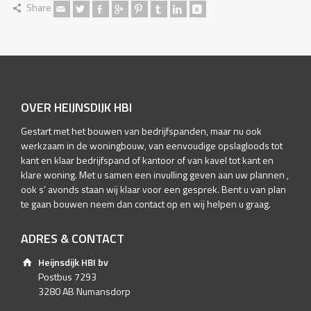
Share
OVER HEIJNSDIJK HBI
Gestart met het bouwen van bedrijfspanden, maar nu ook
werkzaam in de woningbouw, van eenvoudige opslagloods tot
kant en klaar bedrijfspand of kantoor of van kavel tot kant en
klare woning. Met u samen een invulling geven aan uw plannen ,
ook s’ avonds staan wij klaar voor een gesprek. Bent u van plan
te gaan bouwen neem dan contact op en wij helpen u graag.
ADRES & CONTACT
Heijnsdijk HBI bv
Postbus 7293
3280 AB Numansdorp