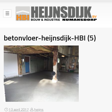
betonvloer-heijnsdijk-HBI (5)
13 april 2017
heijns