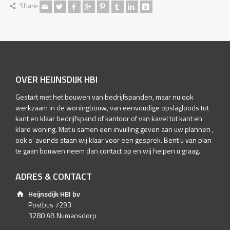
Share
OVER HEIJNSDIJK HBI
Gestart met het bouwen van bedrijfspanden, maar nu ook
werkzaam in de woningbouw, van eenvoudige opslagloods tot
kant en klaar bedrijfspand of kantoor of van kavel tot kant en
klare woning. Met u samen een invulling geven aan uw plannen ,
ook s’ avonds staan wij klaar voor een gesprek. Bent u van plan
te gaan bouwen neem dan contact op en wij helpen u graag.
ADRES & CONTACT
Heijnsdijk HBI bv
Postbus 7293
3280 AB Numansdorp