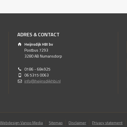
ADRES & CONTACT
Heijnsdijk HBI bv
Postbus 7293
3280 AB Numansdorp
0186 - 684925
06 5315 0063
info@heijnsdijkhbi.nl
Webdesign Vanoo Media
Sitemap
Disclaimer
Privacy statement