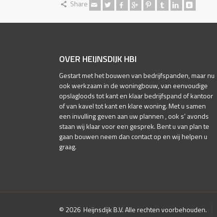
Share
OVER HEIJNSDIJK HBI
Gestart met het bouwen van bedrijfspanden, maar nu
ook werkzaam in de woningbouw, van eenvoudige
opslagloods tot kant en klaar bedrijfspand of kantoor
of van kavel tot kant en klare woning. Met u samen
een invulling geven aan uw plannen , ook s’ avonds
staan wij klaar voor een gesprek. Bent u van plan te
gaan bouwen neem dan contact op en wij helpen u
graag.
© 2026
Heijnsdijk B.V. Alle rechten voorbehouden.