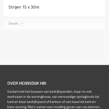
Strijen 15 x 30m
Details
OVER HEIJNSDIJK HBI
Gestart met het bouwen van bedrijfspanden, maar nu ook
werkzaam in de woningbouw, van eenvoudige opslagloods tot
kant en klaar bedrijfspand of kantoor of van kavel tot kant en
klare woning. Met u samen een invulling geven aan uw plannen ,