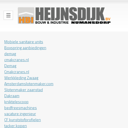
Mobiele sanitaire units
Boxspring aanbiedingen
demag
cmakcranes.nl
Demag
Cmakcranes.nl
Werkkleding Zwaag
Amsterdamslotenmaker.com
Slotenmaker zaanstad
Dakraam
kniktelescoop
bedfreesmachines
vacature ingenieur
CF kunststofprofielen
tacker kopen