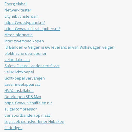
Energielabel
Netwerk tester
Cityhub Amsterdam
https://woodypanel.nl/
https://www.infiltratieputten.nl/
Meer informatie
Intex zwembad kopen
JD Banden & Velgen is uw leverancier van Volkswagen velgen
elektrische deuropener
velux dakraam
Safety Culture Ladder certificaat
velux lichtkoepel
Lichtkoepel vervangen
Laser meetapparaat
HVAC installaties
Boorkopen SDS Max
https://www.vanuffelen.nl/
zuigercompressor
transportbanden op maat
Logistiek dienstverlener Hubakee
Cartridges