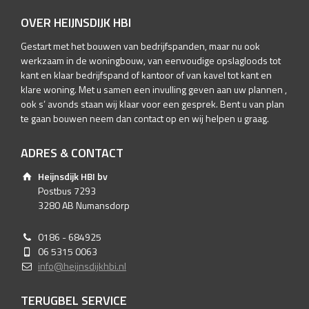
OVER HEIJNSDIJK HBI
Gestart met het bouwen van bedrijfspanden, maar nu ook
werkzaam in de woningbouw, van eenvoudige opslagloods tot
kant en klaar bedrijfspand of kantoor of van kavel tot kant en
klare woning. Met u samen een invulling geven aan uw plannen ,
ook s’ avonds staan wij klaar voor een gesprek. Bent u van plan
te gaan bouwen neem dan contact op en wij helpen u graag.
ADRES & CONTACT
Heijnsdijk HBI bv
Postbus 7293
3280 AB Numansdorp
0186 - 684925
06 5315 0063
info@heijnsdijkhbi.nl
TERUGBEL SERVICE