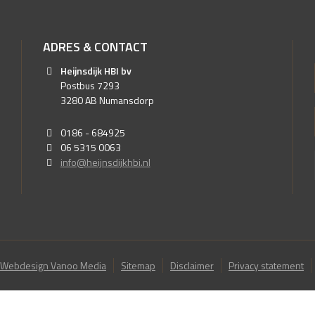
ADRES & CONTACT
Heijnsdijk HBI bv
Postbus 7293
3280 AB Numansdorp
0186 - 684925
06 5315 0063
info@heijnsdijkhbi.nl
Webdesign Vanoo Media
Sitemap
Disclaimer
Privacy statement