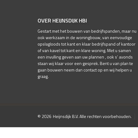
OVER HEIJNSDIJK HBI
Gestart met het bouwen van bedrijfspanden, maar nu
ook werkzaam in de woningbouw, van eenvoudige
opslagloods tot kant en klaar bedrijfspand of kantoor
of van kavel tot kant en klare woning. Met u samen
een invulling geven aan uw plannen , ook s’ avonds
staan wij klaar voor een gesprek. Bent u van plan te
gaan bouwen neem dan contact op en wij helpen u
graag.
© 2026
Heijnsdijk B.V. Alle rechten voorbehouden.