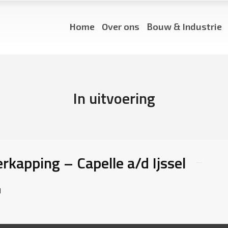
Home
Over ons
Bouw & Industrie
In uitvoering
kapping – Capelle⁠ a/d Ijssel
l