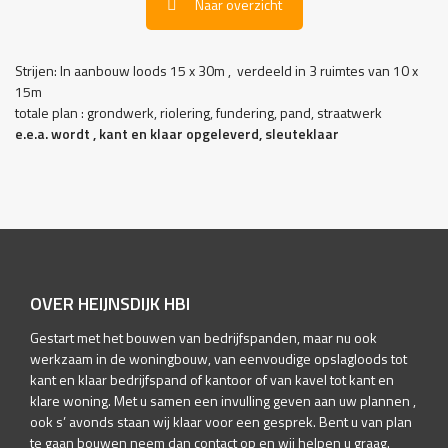
Naar overzicht
Strijen: In aanbouw loods 15 x 30m , verdeeld in 3 ruimtes van 10 x
15m
totale plan : grondwerk, riolering, fundering, pand, straatwerk
e.e.a. wordt , kant en klaar opgeleverd, sleuteklaar
OVER HEIJNSDIJK HBI
Gestart met het bouwen van bedrijfspanden, maar nu ook
werkzaam in de woningbouw, van eenvoudige opslagloods tot
kant en klaar bedrijfspand of kantoor of van kavel tot kant en
klare woning. Met u samen een invulling geven aan uw plannen ,
ook s’ avonds staan wij klaar voor een gesprek. Bent u van plan
te gaan bouwen neem dan contact op en wij helpen u graag.