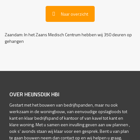
Naar overzicht
Zaandam: In het Zaans Medisch Centrum hebben wij 350 deuren op
gehangen
OVER HEIJNSDIJK HBI
Gestart met het bouwen van bedrijfspanden, maar nu ook
werkzaam in de woningbouw, van eenvoudige opslagloods tot
kant en klaar bedrijfspand of kantoor of van kavel tot kant en
klare woning. Met u samen een invulling geven aan uw plannen ,
ook s’ avonds staan wij klaar voor een gesprek. Bent u van plan
te gaan bouwen neem dan contact op en wij helpen u graag.